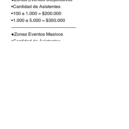
•Cantidad de Asistentes
•100 a 1.000 = $200.000
•1.000 a 5.000 = $350.000
---------------------------------------------
●Zonas Eventos Masivos
•Cantidad de Asistentes
•5.000 a 15.000 = $500.000
•15.000 a 50.000 = $2.000.000
---------------------------------------------
●Las Zonas personalizadas se
utilizan si se quiere diferenciar
distintos momentos del evento
por grupos específicos, alianzas ,
dividir por antigüedad en la
empresa , por cargos o
ganadores en concursos y
Sorteos entre otros.
---------------------------------------------