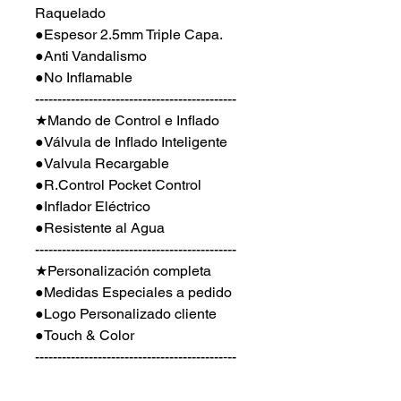
Raquelado
●Espesor 2.5mm Triple Capa.
●Anti Vandalismo
●No Inflamable
---------------------------------------------
★Mando de Control e Inflado
●Válvula de Inflado Inteligente
●Valvula Recargable
●R.Control Pocket Control
●Inflador Eléctrico
●Resistente al Agua
---------------------------------------------
★Personalización completa
●Medidas Especiales a pedido
●Logo Personalizado cliente
●Touch & Color
------------------------------------------‐--
Todos los Inflables se cotizan de
acuerdo al tamaño y forma por lo