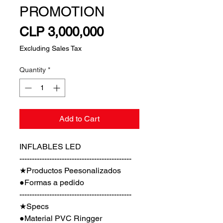
PROMOTION
Price
CLP 3,000,000
Excluding Sales Tax
Quantity
*
Add to Cart
INFLABLES LED
---------------------------------------------
★Productos Peesonalizados
●Formas a pedido
---------------------------------------------
★Specs
●Material PVC Ringger