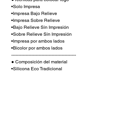
•Solo Impresa
•Impresa Bajo Relieve
•Impresa Sobre Relieve
•Bajo Relieve Sin Impresión
•Sobre Relieve Sin Impresión
•Impresa por ambos lados
•Bicolor por ambos lados
---------------------------------------------
● Composición del material
•Silicona Eco Tradicional
•Silicona Flúor Brillante
•Silicona Fotoluminosa Glow
•Silicona Sensible a Rayos UV
---------------------------------------------
●Precios desde 1000 unidades
varían según cantidad y
características personalizadas de
cliente.