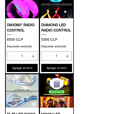
DMX360° RADIO
DIAMOND LED
CONTROL
RADIO CONTROL
Precio
Precio
6500 CLP
5300 CLP
Impuesto excluido
Impuesto excluido
Agregar al carro
Agregar al carro