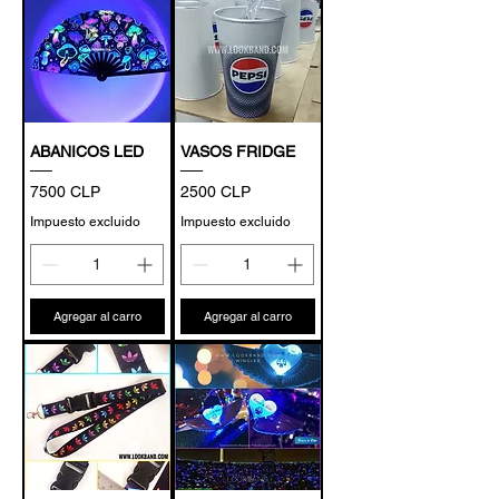
ABANICOS LED
VASOS FRIDGE
Precio
Precio
7500 CLP
2500 CLP
Impuesto excluido
Impuesto excluido
Agregar al carro
Agregar al carro