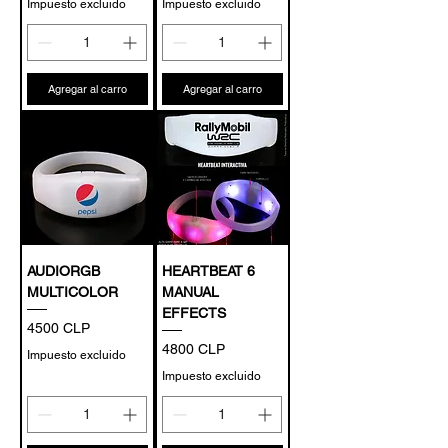
Impuesto excluido
Impuesto excluido
Agregar al carro
Agregar al carro
AUDIORGB
HEARTBEAT 6
MULTICOLOR
MANUAL
EFFECTS
Precio
4500 CLP
Precio
4800 CLP
Impuesto excluido
Impuesto excluido