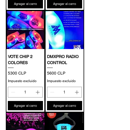
Agregar al carro
Agregar al carro
VOTE CHIP 2
DMXPRO RADIO
COLORES
CONTROL
Precio
Precio
5300 CLP
5600 CLP
Impuesto excluido
Impuesto excluido
Agregar al carro
Agregar al carro