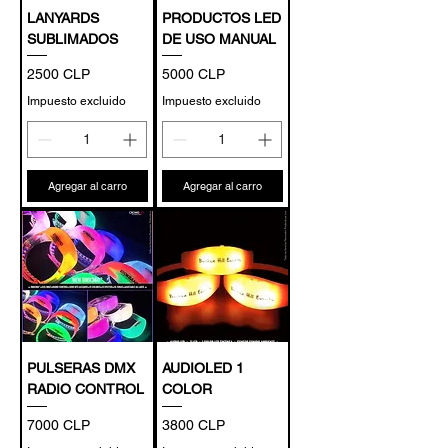
LANYARDS
PRODUCTOS LED
SUBLIMADOS
DE USO MANUAL
Precio
Precio
2500 CLP
5000 CLP
Impuesto excluido
Impuesto excluido
Agregar al carro
Agregar al carro
PULSERAS DMX
AUDIOLED 1
RADIO CONTROL
COLOR
Precio
Precio
7000 CLP
3800 CLP